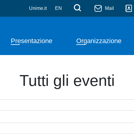
Salta al contenuto principale
Menù di serviz
Cerca
Unime.it
EN
Mail
Navigazione principale
Presentazione
Organizzazione
Tutti gli eventi