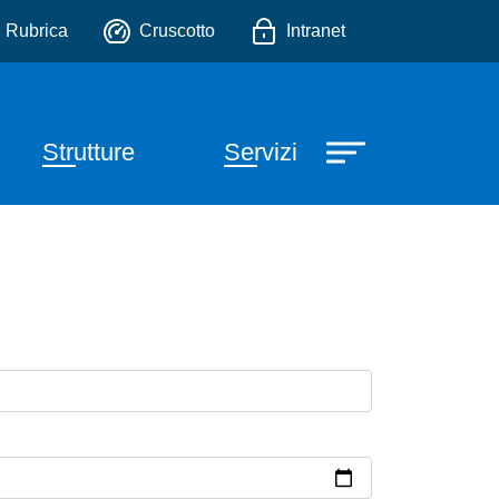
io
Rubrica
Cruscotto
Intranet
Strutture
Servizi