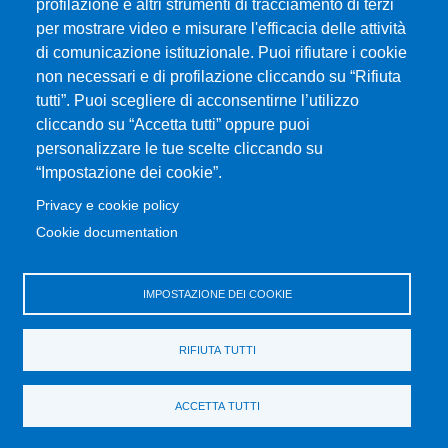
Piazza Pugliatti, 1 - 98122 Messina
profilazione e altri strumenti di tracciamento di terzi
Cod. Fiscale 80004070837
per mostrare video e misurare l'efficacia delle attività
P.IVA 00724160833
di comunicazione istituzionale. Puoi rifiutare i cookie
Centralino: 090 676 1
non necessari e di profilazione cliccando su “Rifiuta
tutti”. Puoi scegliere di acconsentirne l’utilizzo
MENÙ SOCIAL
cliccando su “Accetta tutti” oppure puoi
personalizzare le tue scelte cliccando su
“Impostazione dei cookie”.
MENÙ FOOTER 1
Accessibilità
Privacy e cookie policy
Mappa del sito
Cookie documentation
Privacy e cookie policy
Rivedi le tue scelte sui cookie
IMPOSTAZIONE DEI COOKIE
MENÙ FOOTER 2
Portale di Ateneo
RIFIUTA TUTTI
Amministrazione trasparente
Servizi per disabilità e DSA
ACCETTA TUTTI