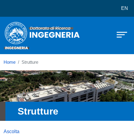
Dottorato in Ingegneria
Salta al contenuto principale
EN
Home
Strutture
Immagine
Strutture
Ascolta