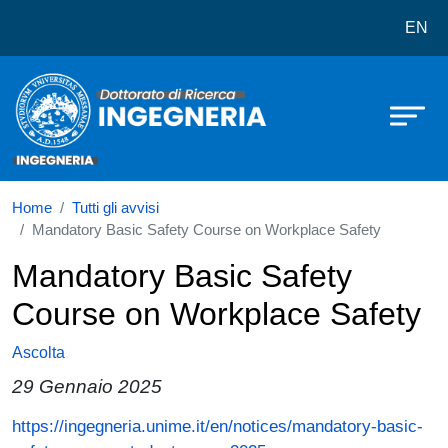
Dottorato in Ingegneria
Salta al contenuto principale
EN
Home
Tutti gli avvisi
Mandatory Basic Safety Course on Workplace Safety
Mandatory Basic Safety
Course on Workplace Safety
Ascolta
29 Gennaio 2025
Paragrafo
https://ingegneria.unime.it/en/notices/mandatory-basic-