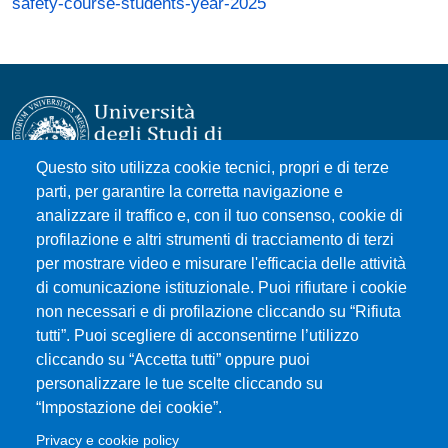
safety-course-students-year-2025
Questo sito utilizza cookie tecnici, propri e di terze
parti, per garantire la corretta navigazione e
Università degli Studi di Messina
analizzare il traffico e, con il tuo consenso, cookie di
Piazza Pugliatti, 1 - 98122 Messina
profilazione e altri strumenti di tracciamento di terzi
Cod. Fiscale 80004070837
per mostrare video e misurare l'efficacia delle attività
P.IVA 00724160833
di comunicazione istituzionale. Puoi rifiutare i cookie
Centralino: 090 676 1
non necessari e di profilazione cliccando su “Rifiuta
tutti”. Puoi scegliere di acconsentirne l’utilizzo
MENÙ SOCIAL
cliccando su “Accetta tutti” oppure puoi
personalizzare le tue scelte cliccando su
“Impostazione dei cookie”.
MENÙ FOOTER 1
Accessibilità
Privacy e cookie policy
Mappa del sito