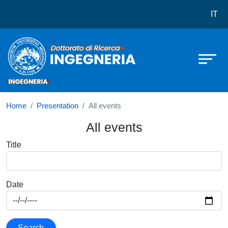
Dottorato in Ingegneria
Skip to main content
IT
Home
Presentation
All events
All events
Title
Date
Search