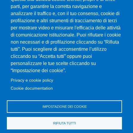
parti, per garantire la corretta navigazione e
Università degli Studi di Messina
analizzare il traffico e, con il tuo consenso, cookie di
Piazza Pugliatti, 1 - 98122 Messina
profilazione e altri strumenti di tracciamento di terzi
Cod. Fiscale 80004070837
per mostrare video e misurare l'efficacia delle attività
P.IVA 00724160833
di comunicazione istituzionale. Puoi rifiutare i cookie
Centralino: 090 676 1
non necessari e di profilazione cliccando su “Rifiuta
tutti”. Puoi scegliere di acconsentirne l’utilizzo
MENÙ SOCIAL
cliccando su “Accetta tutti” oppure puoi
personalizzare le tue scelte cliccando su
“Impostazione dei cookie”.
MENÙ FOOTER 1
Accessibilità
Privacy e cookie policy
Mappa del sito
Cookie documentation
Privacy e cookie policy
Rivedi le tue scelte sui cookie
IMPOSTAZIONE DEI COOKIE
MENÙ FOOTER 2
Portale di Ateneo
RIFIUTA TUTTI
Amministrazione trasparente