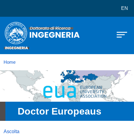
Dottorato in Ingegneria
Salta al contenuto principale
EN
Home
Immagine
Doctor Europeaus
Ascolta