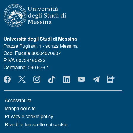
Università degli Studi di Messina
Piazza Pugliatti, 1 - 98122 Messina
Cod. Fiscale 80004070837
P.IVA 00724160833
Centralino: 090 676 1
MENÙ SOCIAL
MENÙ FOOTER 1
Accessibilità
Mappa del sito
Privacy e cookie policy
Rivedi le tue scelte sui cookie