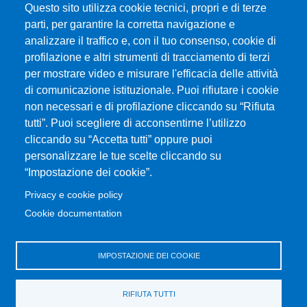
Questo sito utilizza cookie tecnici, propri e di terze
parti, per garantire la corretta navigazione e
Università degli Studi di Messina
analizzare il traffico e, con il tuo consenso, cookie di
Piazza Pugliatti, 1 - 98122 Messina
profilazione e altri strumenti di tracciamento di terzi
Cod. Fiscale 80004070837
per mostrare video e misurare l'efficacia delle attività
P.IVA 00724160833
di comunicazione istituzionale. Puoi rifiutare i cookie
Centralino: 090 676 1
non necessari e di profilazione cliccando su “Rifiuta
tutti”. Puoi scegliere di acconsentirne l’utilizzo
MENÙ SOCIAL
cliccando su “Accetta tutti” oppure puoi
personalizzare le tue scelte cliccando su
“Impostazione dei cookie”.
MENÙ FOOTER 1
Accessibilità
Privacy e cookie policy
Mappa del sito
Cookie documentation
Privacy e cookie policy
Rivedi le tue scelte sui cookie
IMPOSTAZIONE DEI COOKIE
MENÙ FOOTER 2
Portale di Ateneo
RIFIUTA TUTTI
Amministrazione trasparente