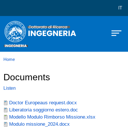
Dottorato in Ingegneria
Skip to main content
IT
Home
Documents
Listen
Documento
Doctor Europeaus request.docx
Documento
Liberatoria soggiorno estero.doc
Documento
Modello Modulo Rimborso Missione.xlsx
Documento
Modulo missione_2024.docx