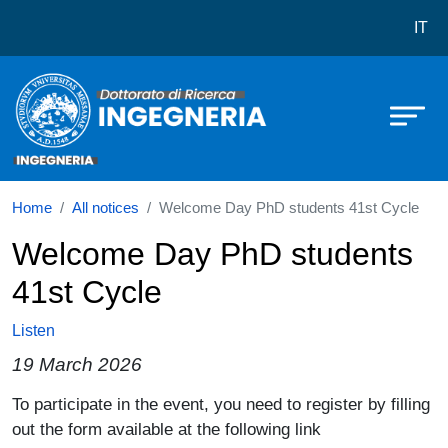
Dottorato in Ingegneria
Skip to main content
IT
Home
All notices
Welcome Day PhD students 41st Cycle
Welcome Day PhD students
41st Cycle
Listen
19 March 2026
Paragrafo
To participate in the event, you need to register by filling
out the form available at the following link