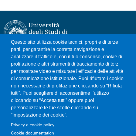
Questo sito utilizza cookie tecnici, propri e di terze
parti, per garantire la corretta navigazione e
Università degli Studi di Messina
analizzare il traffico e, con il tuo consenso, cookie di
Piazza Pugliatti, 1 - 98122 Messina
profilazione e altri strumenti di tracciamento di terzi
Cod. Fiscale 80004070837
per mostrare video e misurare l'efficacia delle attività
P.IVA 00724160833
di comunicazione istituzionale. Puoi rifiutare i cookie
Centralino: 090 676 1
non necessari e di profilazione cliccando su “Rifiuta
tutti”. Puoi scegliere di acconsentirne l’utilizzo
MENÙ SOCIAL
cliccando su “Accetta tutti” oppure puoi
personalizzare le tue scelte cliccando su
“Impostazione dei cookie”.
MENÙ FOOTER 1
Accessibility statement
Privacy e cookie policy
Sitemap
Cookie documentation
Privacy and cookie policy