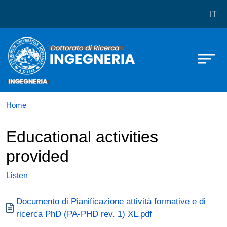
Dottorato in Ingegneria
Skip to main content
IT
Home
Educational activities
provided
Listen
Documento
Documento di Pianificazione attività formative e di
ricerca PhD (PA-PHD rev. 1) XL.pdf